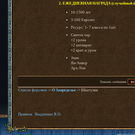
2. ЕЖЕДНЕВНАЯ НАГРАДА (случайный в
10-1500 зет
3-100 Еврозет
Ресурс: 1- 7 класса по 1шт.
Свиток чар:
+2 урона
+2 антикрит
+2 крит и урон
Знак:
Ян-Анкор
Арх-Унн
Показать сообщения:
Список форумов
->
О Запределье
-> Шкатулки
Правила
Выданные R.O.