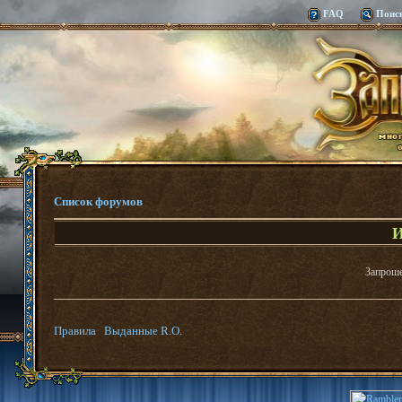
FAQ
Поис
Список форумов
И
Запроше
Правила
Выданные R.O.