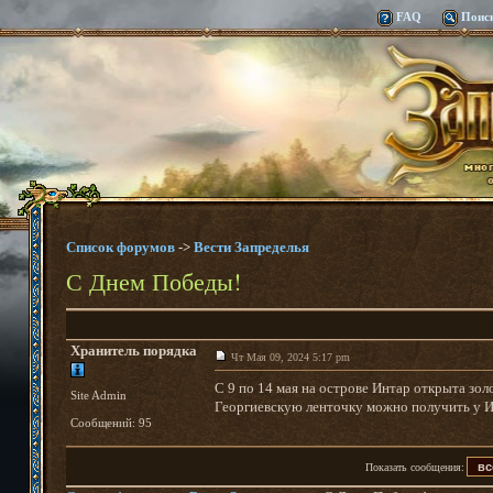
FAQ
Поис
Список форумов
->
Вести Запределья
С Днем Победы!
Хранитель порядка
Чт Мая 09, 2024 5:17 pm
C 9 по 14 мая на острове Интар открыта зол
Site Admin
Георгиевскую ленточку можно получить у И
Сообщений: 95
Показать сообщения: