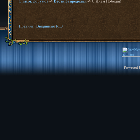
Список форумов
->
Вести Запределья
-> С Днем Победы!
Правила
Выданные R.O.
Powered