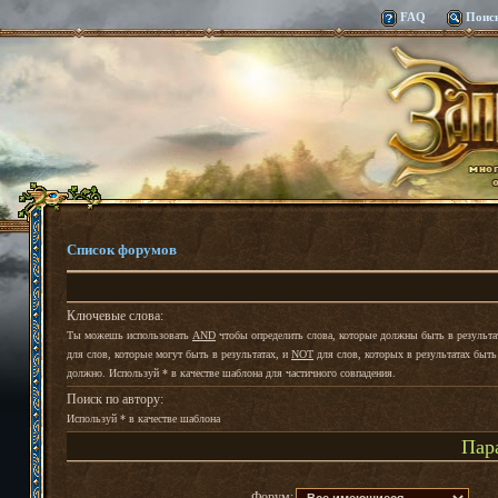
FAQ
Поис
Список форумов
Ключевые слова:
Ты можешь использовать
AND
чтобы определить слова, которые должны быть в результа
для слов, которые могут быть в результатах, и
NOT
для слов, которых в результатах быть
должно. Используй * в качестве шаблона для частичного совпадения.
Поиск по автору:
Используй * в качестве шаблона
Пар
Форум: