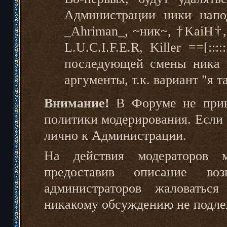
Администрации ники напо
_Ahriman_, ~ник~, †KaiH†,
L.U.C.I.F.E.R, Killer ==[:::
последующей смены ника 
аргументы, т.к. вариант "я т
Внимание!
В Форуме не прин
политики модеpиpования. Если 
лично к Администрации.
На действия модераторов м
предоставив описание во
администраторов жаловаться
никакому обсуждению не подле