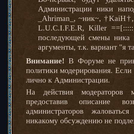
Администрации ники напо
_Ahriman_, ~ник~, †KaiH†,
L.U.C.I.F.E.R, Killer ==[:::
последующей смены ника 
аргументы, т.к. вариант "я т
Внимание!
В Форуме не прин
политики модеpиpования. Если 
лично к Администрации.
На действия модераторов м
предоставив описание во
администраторов жаловаться
никакому обсуждению не подле