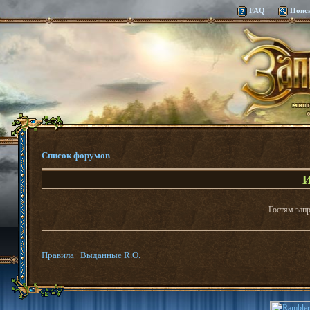
FAQ
Поис
Список форумов
И
Гостям запр
Правила
Выданные R.O.