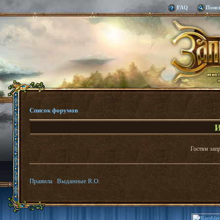
FAQ
Поис
Список форумов
И
Гостям запр
Правила
Выданные R.O.