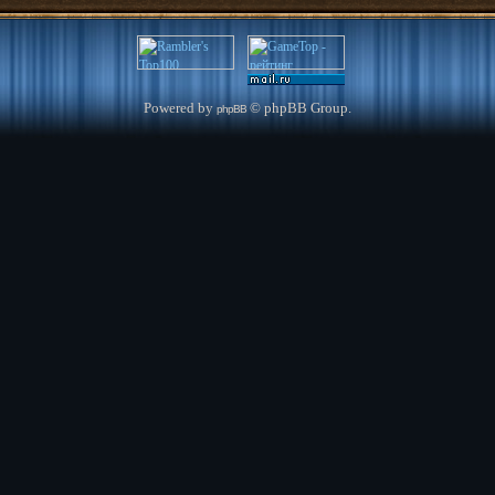
Powered by
© phpBB Group.
phpBB