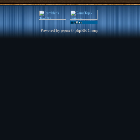
Powered by
© phpBB Group.
phpBB