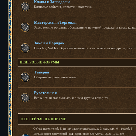
Кланы и Запределье
Клановые события, новости и политика
Мастерская и Торговля
Здесь можно оставить объявления о покупке/ продаже, а также краф
Закон и Порядок
Dura lex, Sed lex. Здесь вы можете пожаловаться на модераторов и и
НЕИГРОВЫЕ ФОРУМЫ
Таверна
Общение на различные темы
Ругательная
Всё о чем нельзя молчать и о чем трудно говорить.
КТО СЕЙЧАС НА ФОРУМЕ
Сейчас посетителей:
8
, из них зарегистрированных: 0, скрытых: 0 и гостей: 8
Больше всего посетителей (
841
) здесь было Сб Авг 01, 2026 10:57 pm