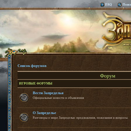
FAQ
Поис
Список форумов
Форум
ИГРОВЫЕ ФОРУМЫ
Вести Запределья
Официальные новости и объявления
О Запределье
Разговоры о мире Запределья: предложения, пожелания и вопросы.