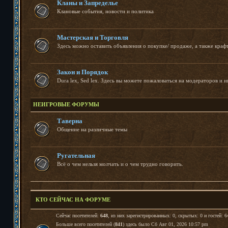
Кланы и Запределье
Клановые события, новости и политика
Мастерская и Торговля
Здесь можно оставить объявления о покупке/ продаже, а также краф
Закон и Порядок
Dura lex, Sed lex. Здесь вы можете пожаловаться на модераторов и и
НЕИГРОВЫЕ ФОРУМЫ
Таверна
Общение на различные темы
Ругательная
Всё о чем нельзя молчать и о чем трудно говорить.
КТО СЕЙЧАС НА ФОРУМЕ
Сейчас посетителей:
648
, из них зарегистрированных: 0, скрытых: 0 и гостей: 6
Больше всего посетителей (
841
) здесь было Сб Авг 01, 2026 10:57 pm