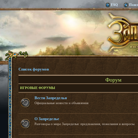
FAQ
Поис
Список форумов
Форум
ИГРОВЫЕ ФОРУМЫ
Вести Запределья
Официальные новости и объявления
О Запределье
Разговоры о мире Запределья: предложения, пожелания и вопросы.