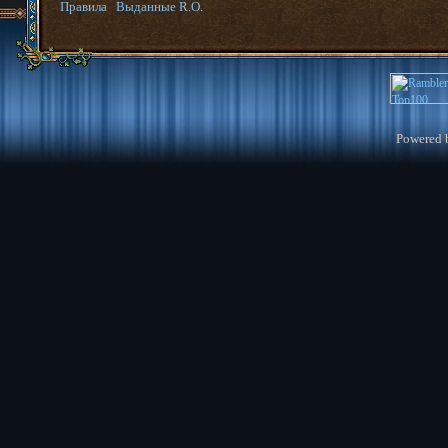
Правила
Выданные R.O.
Powered