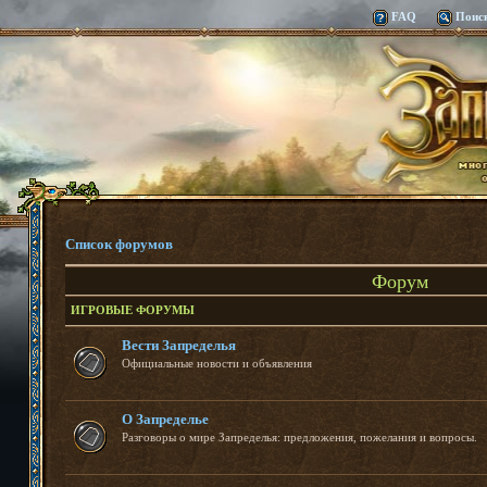
FAQ
Поис
Список форумов
Форум
ИГРОВЫЕ ФОРУМЫ
Вести Запределья
Официальные новости и объявления
О Запределье
Разговоры о мире Запределья: предложения, пожелания и вопросы.