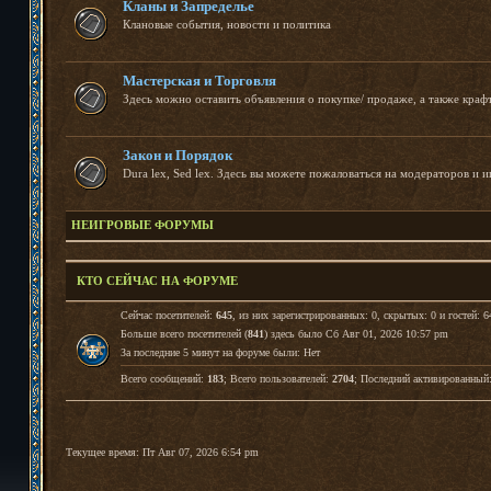
Кланы и Запределье
Клановые события, новости и политика
Мастерская и Торговля
Здесь можно оставить объявления о покупке/ продаже, а также краф
Закон и Порядок
Dura lex, Sed lex. Здесь вы можете пожаловаться на модераторов и и
НЕИГРОВЫЕ ФОРУМЫ
КТО СЕЙЧАС НА ФОРУМЕ
Сейчас посетителей:
645
, из них зарегистрированных: 0, скрытых: 0 и гостей: 6
Больше всего посетителей (
841
) здесь было Сб Авг 01, 2026 10:57 pm
За последние 5 минут на форуме были: Нет
Всего сообщений:
183
; Всего пользователей:
2704
; Последний активированный
Текущее время: Пт Авг 07, 2026 6:54 pm